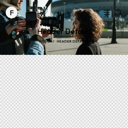
0
Header Default
HOME
HEADER DEFAULT